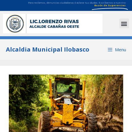
Para reclamos, denuncias ciudadanas ó aclarar tus dudas. Escríbenos a nuestro
Buzón de Sugerencias
Alcaldia Municipal Ilobasco
Menu