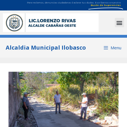
Para reclamos, denuncias ciudadanas ó aclarar tus dudas. Escríbenos a nuestro
Buzón de Sugerencias
Alcaldia Municipal Ilobasco
Menu