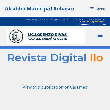
Alcaldia Municipal Ilobasco
Menu
Para reclamos, denuncias ciudadanas ó aclarar tus dudas. Escríbenos a nuestro
Buzón de Sugerencias
Revista Digital
I
l
o
b
a
s
c
o
View this publication on Calaméo