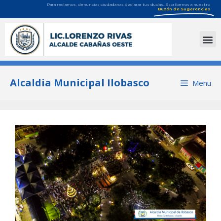
Para reclamos, denuncias ciudadanas ó aclarar tus dudas. Escríbenos a nuestro
Buzón de Sugerencias
Alcaldia Municipal Ilobasco
Menu