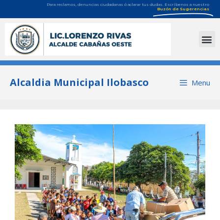
Para reclamos, denuncias ciudadanas ó aclarar tus dudas. Escríbenos a nuestro
Buzón de Sugerencias
Alcaldia Municipal Ilobasco
Menu