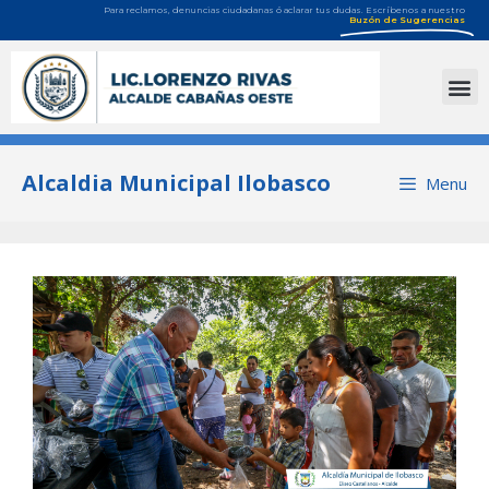
Para reclamos, denuncias ciudadanas ó aclarar tus dudas. Escríbenos a nuestro
Buzón de Sugerencias
Alcaldia Municipal Ilobasco
Menu