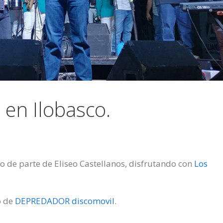
 en Ilobasco.
o de parte de Eliseo Castellanos, disfrutando con
Los
o de
DEPREDADOR discomovil
.