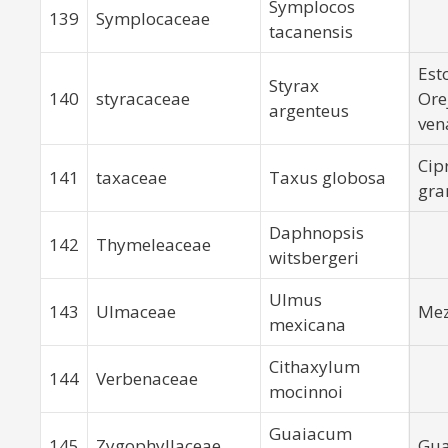
Symplocos
139
Symplocaceae
tacanensis
Est
Styrax
140
styracaceae
Ore
argenteus
ven
Cipr
141
taxaceae
Taxus globosa
gra
Daphnopsis
142
Thymeleaceae
witsbergeri
Ulmus
143
Ulmaceae
Mez
mexicana
Cithaxylum
144
Verbenaceae
mocinnoi
Guaiacum
145
Zygophyllaceae
Gua