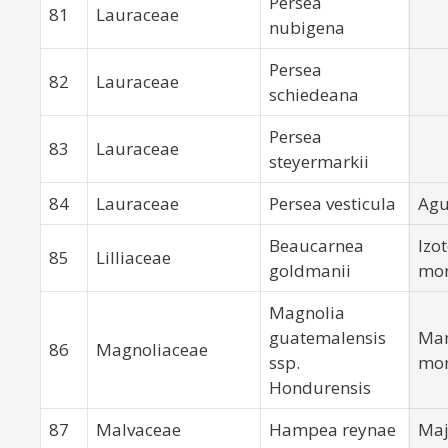
Persea
81
Lauraceae
nubigena
Persea
82
Lauraceae
schiedeana
Persea
83
Lauraceae
steyermarkii
84
Lauraceae
Persea vesticula
Agu
Beaucarnea
Izo
85
Lilliaceae
goldmanii
mo
Magnolia
guatemalensis
Ma
86
Magnoliaceae
ssp.
mo
Hondurensis
87
Malvaceae
Hampea reynae
Ma