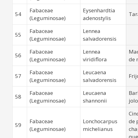
Fabaceae
Eysenhardtia
54
Tar
(Leguminosae)
adenostylis
Fabaceae
Lennea
55
(Leguminosae)
salvadorensis
Fabaceae
Lennea
Mad
56
(Leguminosae)
viridiflora
de 
Fabaceae
Leucaena
57
Frij
(Leguminosae)
salvadorensis
Fabaceae
Leucaena
Bar
58
(Leguminosae)
shannonii
jol
Cin
Fabaceae
Lonchocarpus
de 
59
(Leguminosae)
michelianus
cha
que