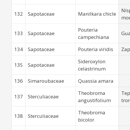
Nís
132
Sapotaceae
Manilkara chicle
mo
Pouteria
133
Sapotaceae
Gu
campechiana
134
Sapotaceae
Pouteria viridis
Zap
Sideroxylon
135
Sapotaceae
celastrinum
136
Simaroubaceae
Quassia amara
Theobroma
Tep
137
Sterculiaceae
angustifolium
tro
Theobroma
138
Sterculiaceae
bicolor