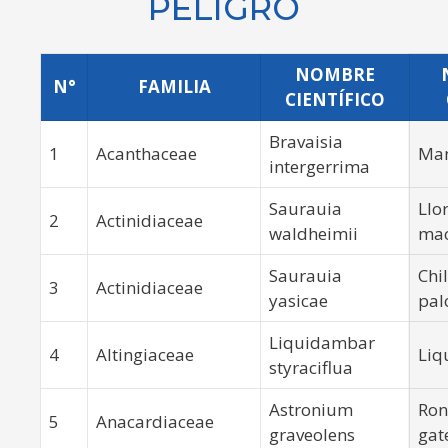
PELIGRO
NOMBRE
N°
FAMILIA
CIENTÍFICO
Bravaisia
1
Acanthaceae
Man
intergerrima
Saurauia
Llo
2
Actinidiaceae
waldheimii
ma
Saurauia
Chi
3
Actinidiaceae
yasicae
pal
Liquidambar
4
Altingiaceae
Liq
styraciflua
Astronium
Ron
5
Anacardiaceae
graveolens
gat