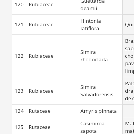
Guettarda
120
Rubiaceae
deamii
Hintonia
121
Rubiaceae
Qui
latiflora
Bra
sab
Simira
122
Rubiaceae
cho
rhodoclada
pav
lim
Pal
Simira
123
Rubiaceae
dra
Salvadorensis
de 
124
Rutaceae
Amyris pinnata
Casimiroa
Mat
125
Rutaceae
sapota
mat