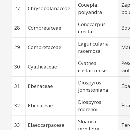
Couepia
Zap
27
Chrysobalanaceae
polyandra
bol
Conocarpus
28
Combretaceae
Bot
erecta
Laguncularia
29
Combretaceae
Man
racemosa
Cyathea
Pes
30
Cyatheaceae
costaricensis
viol
Diospyros
31
Ebenaceae
Éb
johnstoniana
Diospyros
32
Ebenaceae
Éb
morenoi
Sloanea
33
Elaeocarpaceae
Ter
terniflora