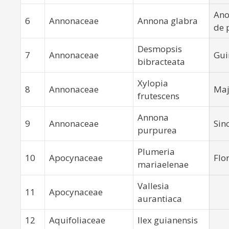
Ano
6
Annonaceae
Annona glabra
de 
Desmopsis
7
Annonaceae
Gui
bibracteata
Xylopia
8
Annonaceae
Ma
frutescens
Annona
9
Annonaceae
Sin
purpurea
Plumeria
10
Apocynaceae
Flo
mariaelenae
Vallesia
11
Apocynaceae
aurantiaca
12
Aquifoliaceae
Ilex guianensis