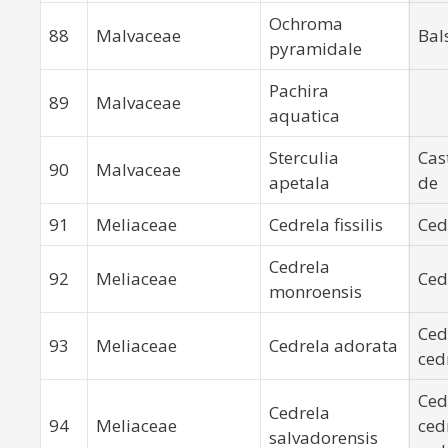
Ochroma
88
Malvaceae
Bal
pyramidale
Pachira
89
Malvaceae
aquatica
Sterculia
Cas
90
Malvaceae
apetala
de
91
Meliaceae
Cedrela fissilis
Ced
Cedrela
92
Meliaceae
Ced
monroensis
Ced
93
Meliaceae
Cedrela adorata
ced
Ced
Cedrela
94
Meliaceae
ced
salvadorensis