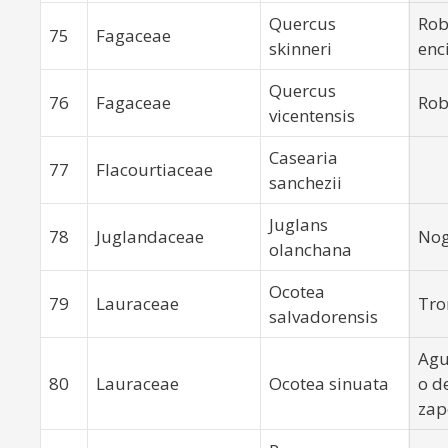
Quercus
Rob
75
Fagaceae
skinneri
enc
Quercus
76
Fagaceae
Rob
vicentensis
Casearia
77
Flacourtiaceae
sanchezii
Juglans
78
Juglandaceae
Nog
olanchana
Ocotea
79
Lauraceae
Tro
salvadorensis
Agu
80
Lauraceae
Ocotea sinuata
o d
zap