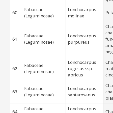
Fabaceae
Lonchocarpus
60
Pol
(Leguminosae)
molinae
Cha
cha
Fabaceae
Lonchocarpus
61
fun
(Leguminosae)
purpureus
ama
neg
Lonchocarpus
Cha
Fabaceae
62
rugosus ssp.
mat
(Leguminosae)
apricus
cin
Cha
Fabaceae
Lonchocarpus
63
cha
(Leguminosae)
santarosanus
bla
Fabaceae
Lonchocarpus
64
Cha