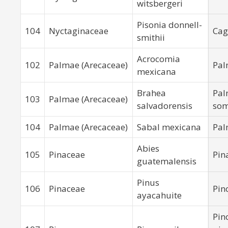
witsbergeri
Pisonia donnell-
104
Nyctaginaceae
Cag
smithii
Acrocomia
102
Palmae (Arecaceae)
Pal
mexicana
Brahea
Pal
103
Palmae (Arecaceae)
salvadorensis
som
104
Palmae (Arecaceae)
Sabal mexicana
Pa
Abies
105
Pinaceae
Pin
guatemalensis
Pinus
106
Pinaceae
Pin
ayacahuite
Pin