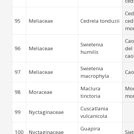
ced
Ced
95
Meliaceae
Cedrela tonduzii
ced
mo
Cao
Swietenia
96
Meliaceae
del 
humilis
cao
Swietenia
97
Meliaceae
Ca
macrophyla
Maclura
Mor
98
Moraceae
tinctoria
mo
Cuscatlania
99
Nyctaginaceae
vulcanicola
Guapira
100
Nyctaginaceae
Sie