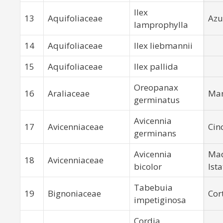
Ilex
13
Aquifoliaceae
Azul
lamprophylla
14
Aquifoliaceae
Ilex liebmannii
15
Aquifoliaceae
Ilex pallida
Oreopanax
16
Araliaceae
Man
germinatus
Avicennia
17
Avicenniaceae
Cin
germinans
Avicennia
Mad
18
Avicenniaceae
bicolor
Ist
Tabebuia
19
Bignoniaceae
Cor
impetiginosa
Cordia