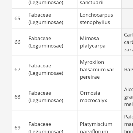
(Leguminosae)
sanctuarii
Fabaceae
Lonchocarpus
65
(Leguminosae)
stenophyllus
Car
Fabaceae
Mimosa
66
car
(Leguminosae)
platycarpa
zar
Myroxilon
Fabaceae
67
balsamum var.
Bál
(Leguminosae)
pereirae
Alc
Fabaceae
Ormosia
68
gra
(Leguminosae)
macrocalyx
mel
Pal
Fabaceae
Platymiscium
mar
69
(Leguminosae)
parviflorum
hor