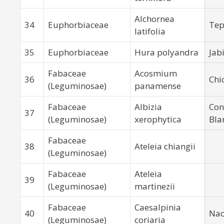
Alchornea
34
Euphorbiaceae
Tep
latifolia
35
Euphorbiaceae
Hura polyandra
Jabi
Fabaceae
Acosmium
36
Chi
(Leguminosae)
panamense
Fabaceae
Albizia
Con
37
(Leguminosae)
xerophytica
Bla
Fabaceae
38
Ateleia chiangii
(Leguminosae)
Fabaceae
Ateleia
39
(Leguminosae)
martinezii
Fabaceae
Caesalpinia
40
Nac
(Leguminosae)
coriaria