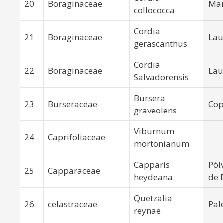
20
Boraginaceae
Ma
collococca
Cordia
21
Boraginaceae
Lau
gerascanthus
Cordia
22
Boraginaceae
Lau
Salvadorensis
Bursera
23
Burseraceae
Cop
graveolens
Viburnum
24
Caprifoliaceae
mortonianum
Capparis
Pól
25
Capparaceae
heydeana
de 
Quetzalia
26
celastraceae
Pal
reynae