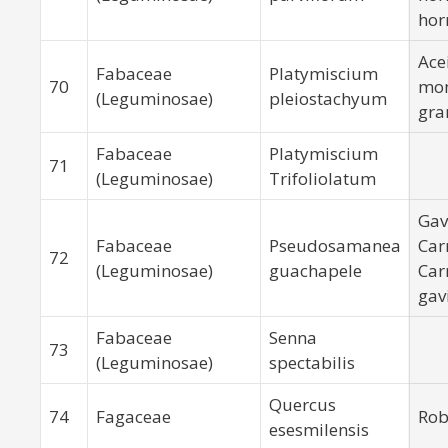
hor
Ace
Fabaceae
Platymiscium
70
mon
(Leguminosae)
pleiostachyum
gra
Fabaceae
Platymiscium
71
(Leguminosae)
Trifoliolatum
Gav
Fabaceae
Pseudosamanea
Car
72
(Leguminosae)
guachapele
Car
gav
Fabaceae
Senna
73
(Leguminosae)
spectabilis
Quercus
74
Fagaceae
Rob
esesmilensis