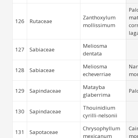
Pal
Zanthoxylum
mat
126
Rutaceae
mollissimum
cor
lag
Meliosma
127
Sabiaceae
dentata
Meliosma
Nar
128
Sabiaceae
echeverriae
mo
Matayba
129
Sapindaceae
Pal
glaberrima
Thouinidium
130
Sapindaceae
cyrilli-nelsonii
Chrysophyllum
Cai
131
Sapotaceae
mexicanum
mo