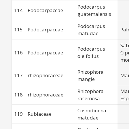
Podocarpus
114
Podocarpaceae
guatemalensis
Podocarpus
115
Podocarpaceae
Pal
matudae
Sab
Podocarpus
116
Podocarpaceae
Cip
oleifolius
mo
Rhizophora
117
rhizophoraceae
Man
mangle
Rhizophora
Man
118
rhizophoraceae
racemosa
Esp
Cosmibuena
119
Rubiaceae
matudae